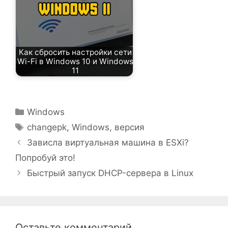
Как сбросить настройки сети
Wi-Fi в Windows 10 и Windows
11
Рубрики
Windows
Метки
changepk
,
Windows
,
версия
Зависла виртуальная машина в ESXi?
Попробуй это!
Быстрый запуск DHCP-сервера в Linux
Оставьте комментарий