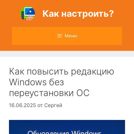
Перейти
к
Как настроить?
содержимому
Меню
Как повысить редакцию
Windows без
переустановки ОС
16.06.2025
от
Сергей