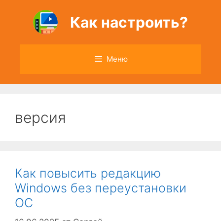
Перейти
к
Как настроить?
содержимому
Меню
версия
Как повысить редакцию
Windows без переустановки
ОС