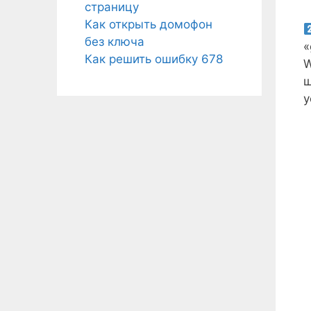
страницу
Как открыть домофон
без ключа
«
Как решить ошибку 678
W
ш
у