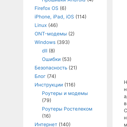
Firefox OS
(6)
iPhone, iPad, iOS
(114)
Linux
(46)
ONT-модемы
(2)
Windows
(393)
dll
(8)
Ошибки
(53)
Безопасность
(21)
Блог
(74)
Н
Инструкции
(116)
н
Роутеры и модемы
а
(79)
в
Роутеры Ростелеком
С
(16)
н
Интернет
(140)
м