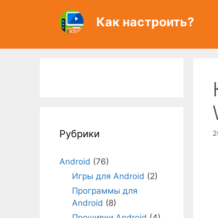
Перейти
к
Как настроить?
содержимому
Рубрики
2
Android
(76)
Игры для Android
(2)
Программы для
Android
(8)
Прошивки Android
(4)