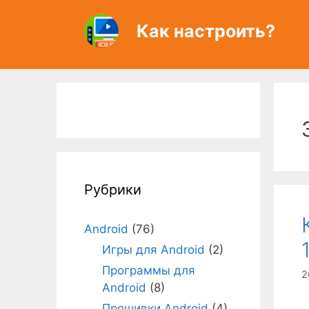
Перейти
к
Как настроить?
содержимому
Рубрики
Android
(76)
Игры для Android
(2)
Программы для
2
Android
(8)
Прошивки Android
(4)