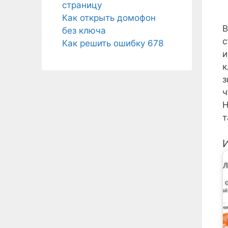
страницу
Как открыть домофон
В
без ключа
с
Как решить ошибку 678
и
к
з
ч
Н
т