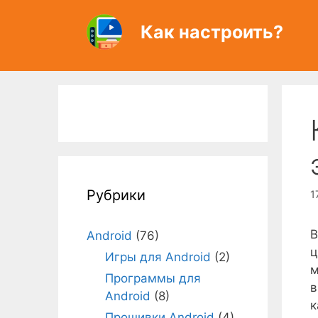
Перейти
к
Как настроить?
содержимому
Рубрики
1
В
Android
(76)
ц
Игры для Android
(2)
м
Программы для
в
Android
(8)
к
Прошивки Android
(4)