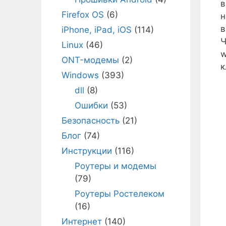
Firefox OS
(6)
н
в
iPhone, iPad, iOS
(114)
Ч
Linux
(46)
w
ONT-модемы
(2)
к
Windows
(393)
dll
(8)
Ошибки
(53)
Безопасность
(21)
Блог
(74)
Инструкции
(116)
Роутеры и модемы
(79)
Роутеры Ростелеком
(16)
Интернет
(140)