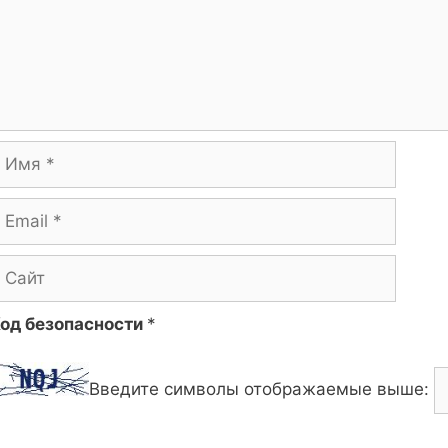
мя
mail
айт
од безопасности
*
Введите символы отображаемые выше: