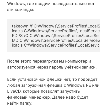
Windows, где вводим последовательно вот
эти команды:
takeown /f C:\Windows\ServiceProfiles\LocalServi
icacls C:\Windows\ServiceProfiles\LocalService\
RD /S /Q C:\Windows\ServiceProfiles\LocalServic
MD C:\Windows\ServiceProfiles\LocalService\AppD
icacls C:\Windows\ServiceProfiles\LocalService\
После этого перезагружаем компьютер и
авторизуемся через пароль учётной записи.
Если установочной флешки нет, то подойдёт
любая загрузочная флешка с Windows PE или
LiveCD, которые позволят запустить
файловый менеджер. Далее надо будет
найти папку: