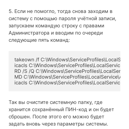
5. Если не помогло, тогда снова заходим в
систему с помощью пароля учётной записи,
запускаем командую строку с правами
Администратора и вводим по очереди
следующие пять команд:
takeown /f C:\Windows\ServiceProfiles\LocalServi
icacls C:\Windows\ServiceProfiles\LocalService\
RD /S /Q C:\Windows\ServiceProfiles\LocalServic
MD C:\Windows\ServiceProfiles\LocalService\AppD
icacls C:\Windows\ServiceProfiles\LocalService\
Так вы очистите системную папку, где
хранится сохранённый ПИН-код и он будет
сброшен. После этого его можно будет
задать вновь через параметры системы.