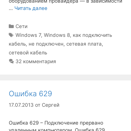
оборудованием провайдера — в зависимости
…
Читать далее
Рубрики
Сети
Метки
Windows 7
,
Windows 8
,
как подключить
кабель
,
не подключен
,
сетевая плата
,
сетевой кабель
32 комментария
Ошибка 629
17.07.2013
от
Сергей
Ошибка 629 – Подключение прервано
удаленным компьютером. Ошибка 629