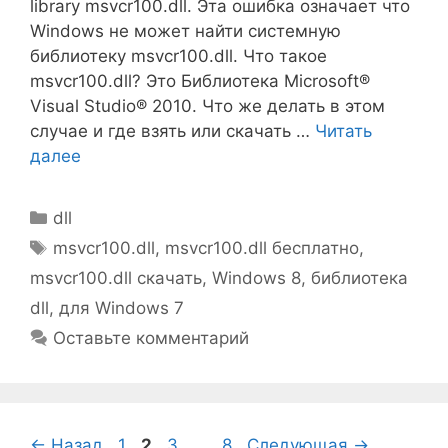
library msvcr100.dll. Эта ошибка означает что
Windows не может найти системную
библиотеку msvcr100.dll. Что такое
msvcr100.dll? Это Библиотека Microsoft®
Visual Studio® 2010. Что же делать в этом
случае и где взять или скачать …
Читать
далее
Рубрики
dll
Метки
msvcr100.dll
,
msvcr100.dll бесплатно
,
msvcr100.dll скачать
,
Windows 8
,
библиотека
dll
,
для Windows 7
Оставьте комментарий
Страница
Страница
Страница
Страница
←
Назад
1
2
3
…
8
Следующая
→