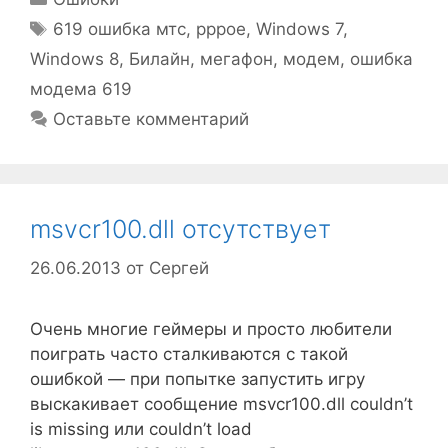
Метки
619 ошибка мтс
,
pppoe
,
Windows 7
,
Windows 8
,
Билайн
,
мегафон
,
модем
,
ошибка
модема 619
Оставьте комментарий
msvcr100.dll отсутствует
26.06.2013
от
Сергей
Очень многие геймеры и просто любители
поиграть часто сталкиваются с такой
ошибкой — при попытке запустить игру
выскакивает сообщение msvcr100.dll couldn’t
is missing или couldn’t load