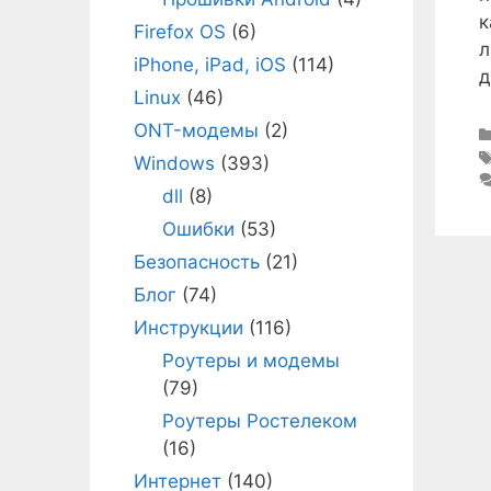
к
Firefox OS
(6)
л
iPhone, iPad, iOS
(114)
д
Linux
(46)
ONT-модемы
(2)
Windows
(393)
dll
(8)
Ошибки
(53)
Безопасность
(21)
Блог
(74)
Инструкции
(116)
Роутеры и модемы
(79)
Роутеры Ростелеком
(16)
Интернет
(140)