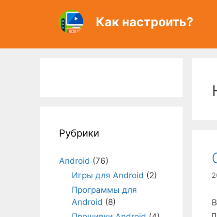
Перейти
к
Как настроить?
содержимому
Рубрики
Android
(76)
Игры для Android
(2)
2
Программы для
Android
(8)
В
п
Прошивки Android
(4)