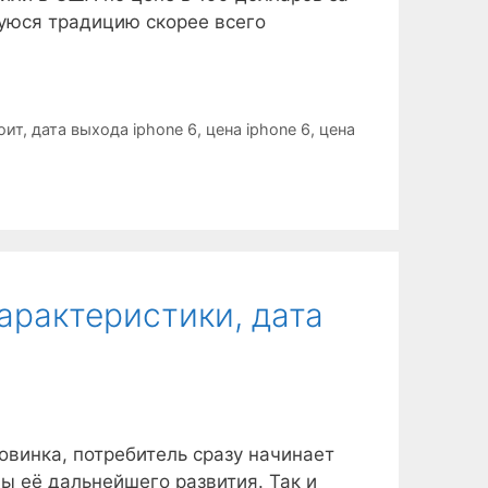
шуюся традицию скорее всего
оит
,
дата выхода iphone 6
,
цена iphone 6
,
цена
арактеристики, дата
новинка, потребитель сразу начинает
ы её дальнейшего развития. Так и