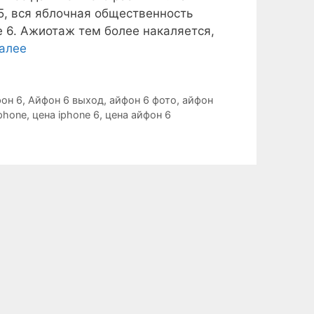
 5, вся яблочная общественность
e 6. Ажиотаж тем более накаляется,
далее
он 6
,
Айфон 6 выход
,
айфон 6 фото
,
айфон
phone
,
цена iphone 6
,
цена айфон 6