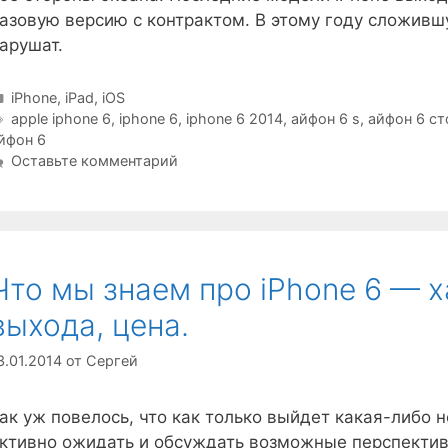
азовую версию с контрактом. В этому году сложив
арушат.
Рубрики
iPhone, iPad, iOS
Метки
apple iphone 6
,
iphone 6
,
iphone 6 2014
,
айфон 6 s
,
айфон 6 ст
йфон 6
Оставьте комментарий
Что мы знаем про iPhone 6 — х
выхода, цена.
3.01.2014
от
Сергей
ак уж повелось, что как только выйдет какая-либо 
ктивно ожидать и обсуждать возможные перспектив