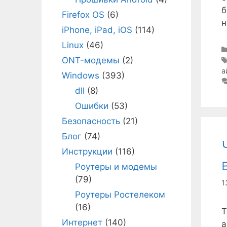
б
Firefox OS
(6)
н
iPhone, iPad, iOS
(114)
Linux
(46)
ONT-модемы
(2)
а
Windows
(393)
dll
(8)
Ошибки
(53)
Безопасность
(21)
Блог
(74)
Инструкции
(116)
Роутеры и модемы
(79)
1
Роутеры Ростелеком
(16)
Т
Интернет
(140)
а