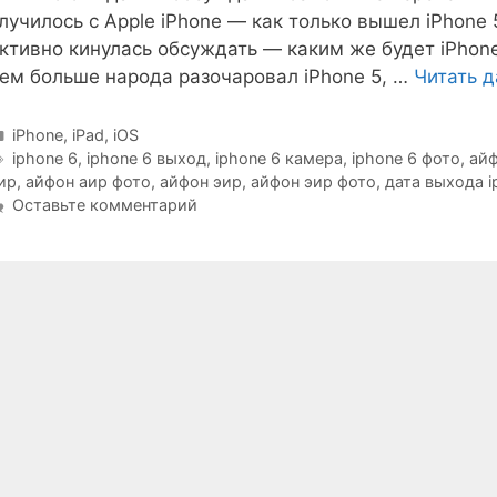
лучилось с Apple iPhone — как только вышел iPhone
ктивно кинулась обсуждать — каким же будет iPhon
ем больше народа разочаровал iPhone 5, …
Читать 
Рубрики
iPhone, iPad, iOS
Метки
iphone 6
,
iphone 6 выход
,
iphone 6 камера
,
iphone 6 фото
,
айф
ир
,
айфон аир фото
,
айфон эир
,
айфон эир фото
,
дата выхода i
Оставьте комментарий