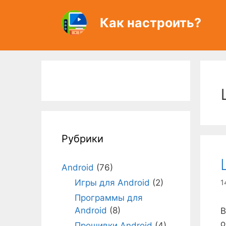
Перейти
к
Как настроить?
содержимому
Рубрики
Android
(76)
Игры для Android
(2)
1
Программы для
Android
(8)
В
о
Прошивки Android
(4)