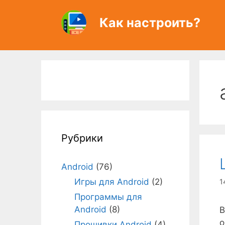
Перейти
к
Как настроить?
содержимому
Рубрики
Android
(76)
Игры для Android
(2)
1
Программы для
Android
(8)
В
о
Прошивки Android
(4)