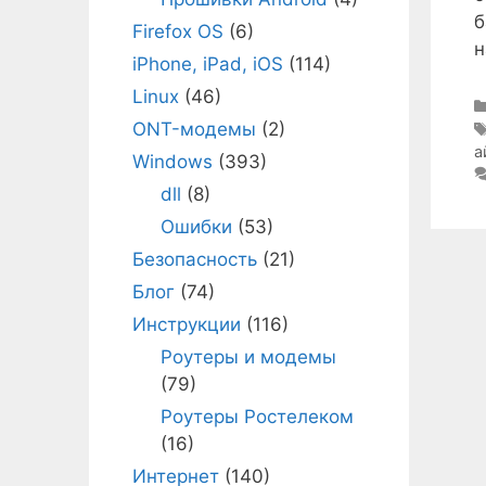
б
Firefox OS
(6)
н
iPhone, iPad, iOS
(114)
Linux
(46)
ONT-модемы
(2)
а
Windows
(393)
dll
(8)
Ошибки
(53)
Безопасность
(21)
Блог
(74)
Инструкции
(116)
Роутеры и модемы
(79)
Роутеры Ростелеком
(16)
Интернет
(140)