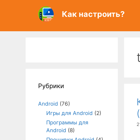
Перейти
к
Как настроить?
содержимому
Рубрики
Android
(76)
Игры для Android
(2)
Программы для
2
Android
(8)
Прошивки Android
(4)