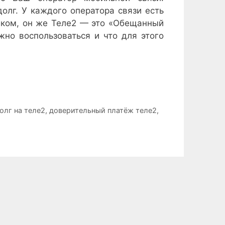
долг. У каждого оператора связи есть
леком, он же Теле2 — это «Обещанный
жно воспользоваться и что для этого
олг на теле2
,
доверительный платёж теле2
,