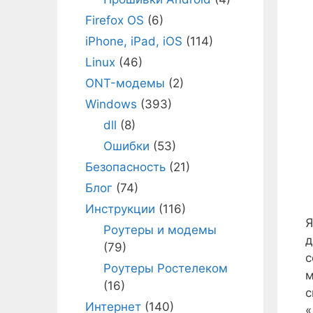
Firefox OS
(6)
iPhone, iPad, iOS
(114)
Linux
(46)
ONT-модемы
(2)
Windows
(393)
dll
(8)
Ошибки
(53)
Безопасность
(21)
Блог
(74)
Инструкции
(116)
Я
Роутеры и модемы
д
(79)
с
Роутеры Ростелеком
м
(16)
с
Интернет
(140)
«