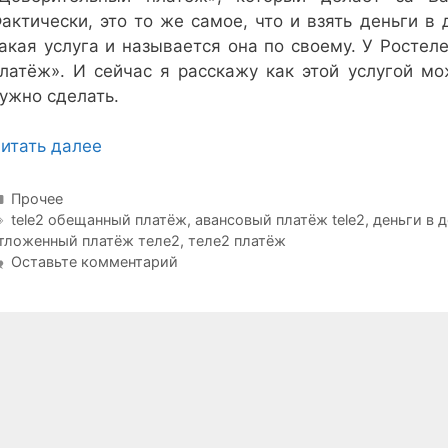
актически, это то же самое, что и взять деньги в 
акая услуга и называется она по своему. У Росте
латёж». И сейчас я расскажу как этой услугой мо
ужно сделать.
итать далее
Рубрики
Прочее
Метки
tele2 обещанный платёж
,
авансовый платёж tele2
,
деньги в д
тложенный платёж теле2
,
теле2 платёж
Оставьте комментарий