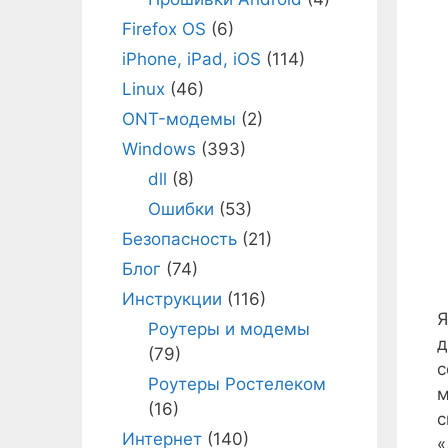
Firefox OS
(6)
iPhone, iPad, iOS
(114)
Linux
(46)
ONT-модемы
(2)
Windows
(393)
dll
(8)
Ошибки
(53)
Безопасность
(21)
Блог
(74)
Инструкции
(116)
Я
Роутеры и модемы
д
(79)
с
Роутеры Ростелеком
м
(16)
с
Интернет
(140)
«