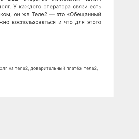
долг. У каждого оператора связи есть
леком, он же Теле2 — это «Обещанный
жно воспользоваться и что для этого
олг на теле2
,
доверительный платёж теле2
,