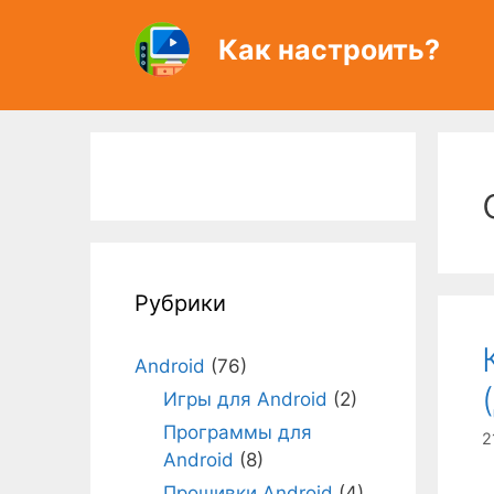
Перейти
к
Как настроить?
содержимому
Рубрики
Android
(76)
Игры для Android
(2)
Программы для
2
Android
(8)
Прошивки Android
(4)