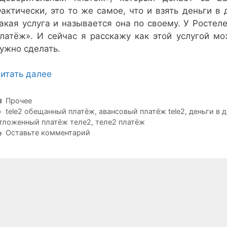
актически, это то же самое, что и взять деньги в 
акая услуга и называется она по своему. У Росте
латёж». И сейчас я расскажу как этой услугой мо
ужно сделать.
итать далее
Рубрики
Прочее
Метки
tele2 обещанный платёж
,
авансовый платёж tele2
,
деньги в д
тложенный платёж теле2
,
теле2 платёж
Оставьте комментарий