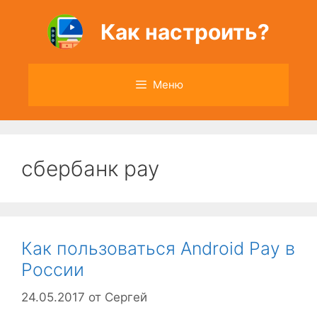
Перейти
к
Как настроить?
содержимому
Меню
сбербанк pay
Как пользоваться Android Pay в
России
24.05.2017
от
Сергей