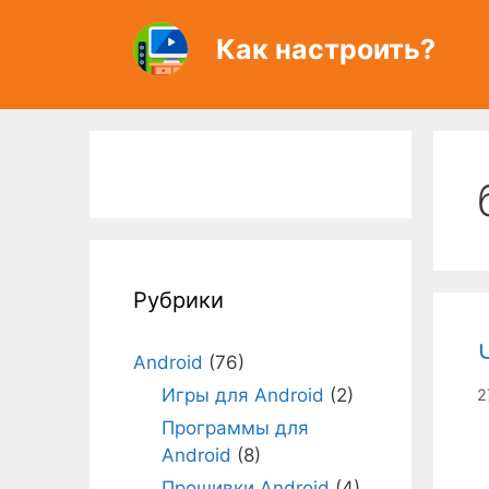
Перейти
к
Как настроить?
содержимому
Рубрики
Android
(76)
Игры для Android
(2)
2
Программы для
Android
(8)
Прошивки Android
(4)