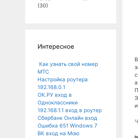
(30)
Интересное
В
Как узнать свой номер
з
МТС
с
Настройка роутера
а
192.168.0.1
П
ОК.РУ вход в
Э
Одноклассники
и
192.168.1.1 вход в роутер
Сбербанк Онлайн вход
Ч
Ошибка 651 Windows 7
ВК вход на Мою