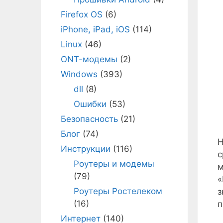
Firefox OS
(6)
iPhone, iPad, iOS
(114)
Linux
(46)
ONT-модемы
(2)
Windows
(393)
dll
(8)
Ошибки
(53)
Безопасность
(21)
Блог
(74)
Н
Инструкции
(116)
с
Роутеры и модемы
м
(79)
«
Роутеры Ростелеком
з
(16)
п
Интернет
(140)