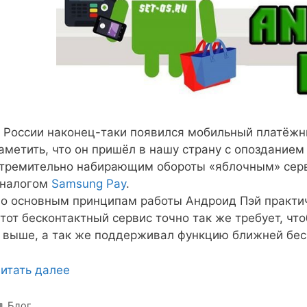
 России наконец-таки появился мобильный платёжны
аметить, что он пришёл в нашу страну с опозданием
тремительно набирающим обороты «яблочным» се
налогом
Samsung Pay
.
о основным принципам работы Андроид Пэй практиче
тот бесконтактный сервис точно так же требует, чт
 выше, а так же поддерживал функцию ближней бес
итать далее
Рубрики
Блог