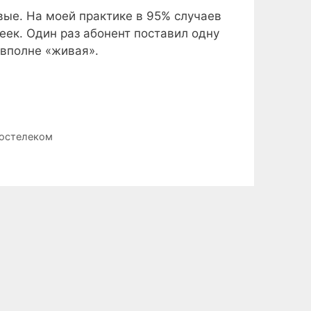
вые. На моей практике в 95% случаев
еек. Один раз абонент поставил одну
е вполне «живая».
ростелеком