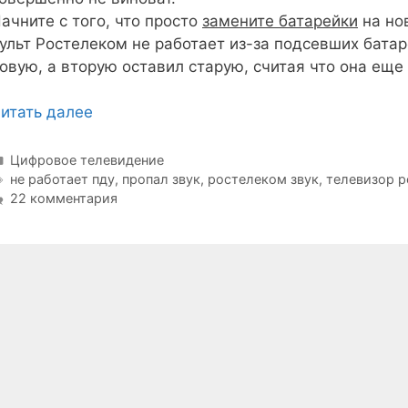
ачните с того, что просто
замените батарейки
на но
ульт Ростелеком не работает из-за подсевших батар
овую, а вторую оставил старую, считая что она ещ
итать далее
Рубрики
Цифровое телевидение
Метки
не работает пду
,
пропал звук
,
ростелеком звук
,
телевизор 
22 комментария