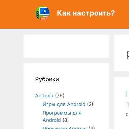
Перейти
к
Как настроить?
содержимому
Рубрики
Android
(76)
Игры для Android
(2)
Программы для
0
Android
(8)
Прошивки Android
(4)