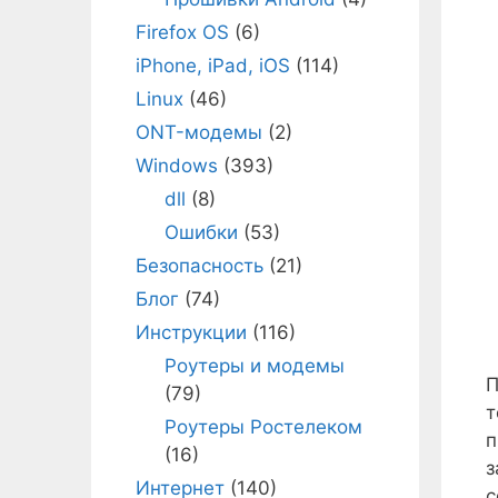
Firefox OS
(6)
iPhone, iPad, iOS
(114)
Linux
(46)
ONT-модемы
(2)
Windows
(393)
dll
(8)
Ошибки
(53)
Безопасность
(21)
Блог
(74)
Инструкции
(116)
Роутеры и модемы
П
(79)
т
Роутеры Ростелеком
п
(16)
з
Интернет
(140)
с