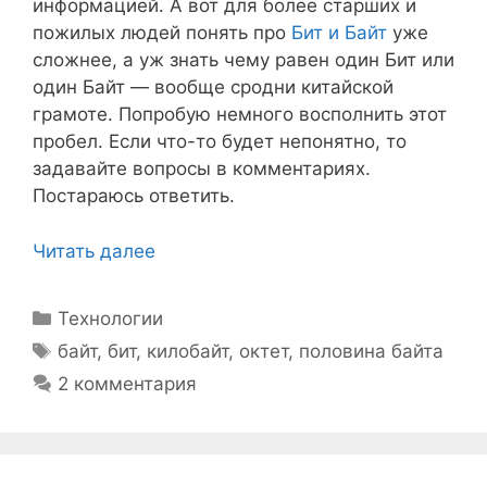
информацией. А вот для более старших и
пожилых людей понять про
Бит и Байт
уже
сложнее, а уж знать чему равен один Бит или
один Байт — вообще сродни китайской
грамоте. Попробую немного восполнить этот
пробел. Если что-то будет непонятно, то
задавайте вопросы в комментариях.
Постараюсь ответить.
Читать далее
Рубрики
Технологии
Метки
байт
,
бит
,
килобайт
,
октет
,
половина байта
2 комментария