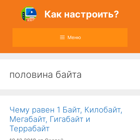
Перейти
к
Как настроить?
содержимому
Меню
половина байта
Чему равен 1 Байт, Килобайт,
Мегабайт, Гигабайт и
Террабайт