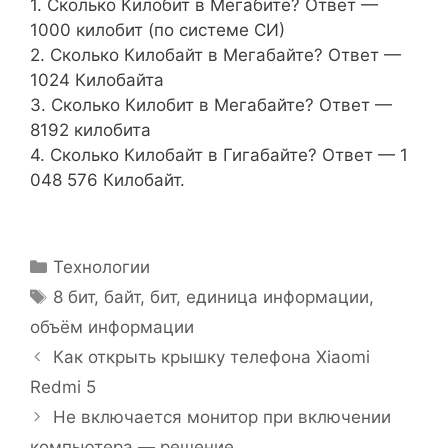
1. Сколько Килобит в Мегабите? Ответ —
1000 килобит (по системе СИ)
2. Сколько Килобайт в Мегабайте? Ответ —
1024 Килобайта
3. Сколько Килобит в Мегабайте? Ответ —
8192 килобита
4. Сколько Килобайт в Гигабайте? Ответ — 1
048 576 Килобайт.
Рубрики
Технологии
Метки
8 бит
,
байт
,
бит
,
единица информации
,
объём информации
Как открыть крышку телефона Xiaomi
Redmi 5
Не включается монитор при включении
компьютера — решение