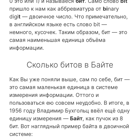
0 это или 1) и называеся
бит
. Само слово
bit
пришло к нам как аббревиатура от
bi
nary
digi
t
— двоичное число. Что примечательно,
в английском языке есть слово bit —
немного, кусочек. Таким образом, бит — это
самая наименьшая единица объёма
информации.
Сколько битов в Байте
Как Вы уже поняли выше, сам по себе, бит —
это самая маленькая единица в системе
измерения информации. Оттого и
пользоваться ею совсем неудобно. В итоге, в
1956 году Владимир Бухгольц ввёл ещё одну
единицу измерения —
Байт
, как пучок из 8
бит. Вот наглядный пример байта в двоичной
системе: