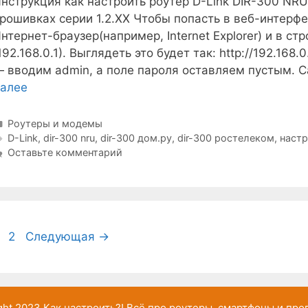
нструкция как настроить роутер D-Link DIR-300 NR
рошивках серии 1.2.ХХ Чтобы попасть в веб-интерф
нтернет-браузер(например, Internet Explorer) и в ст
192.168.0.1). Выглядеть это будет так: http://192.168
 вводим admin, а поле пароля оставляем пустым. С
алее
Рубрики
Роутеры и модемы
Метки
D-Link
,
dir-300 nru
,
dir-300 дом.ру
,
dir-300 ростелеком
,
настр
Оставьте комментарий
траница
Страница
2
Следующая
→
ght 2023
Как настроить?!
Всё про роутеры, смартфоны и пр