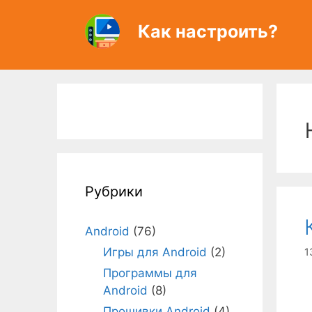
Перейти
к
Как настроить?
содержимому
Рубрики
Android
(76)
Игры для Android
(2)
1
Программы для
Android
(8)
Прошивки Android
(4)