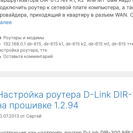
одключить роутер к сетевой плате компьютера, а т
ровайдера, приходящий в квартиру в разъем WAN. 
алее
Рубрики
Роутеры и модемы
Метки
192.168.0.1 dir-615
,
dir-615 k1
,
dir-615 k2
,
dir-615 m1
,
dir-615 тт
астройка роутера
,
ттк
Оставьте комментарий
Настройка роутера D-Link DIR
на прошивке 1.2.94
0.07.2013
от
Сергей
нструкция как настроить роутер D-Link DIR-300 NR