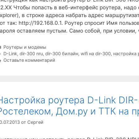
.2.ХХ Чтобы попасть в веб-интерфейс роутера, надо о
xplorer), в строке адреса набрать адрес маршрутизат
от так: http://192.168.0.1. Роутер спросит Имя поль
ароля оставляем пустым. Само собой, при условии, 
Рубрики
Роутеры и модемы
Метки
D-Link
,
dir-300 nru
,
dir-300 билайн
,
wifi на dir-300
,
настройка 
Оставьте комментарий
Настройка роутера D-Link DIR
Ростелеком, Дом.ру и ТТК на п
0.07.2013
от
Сергей