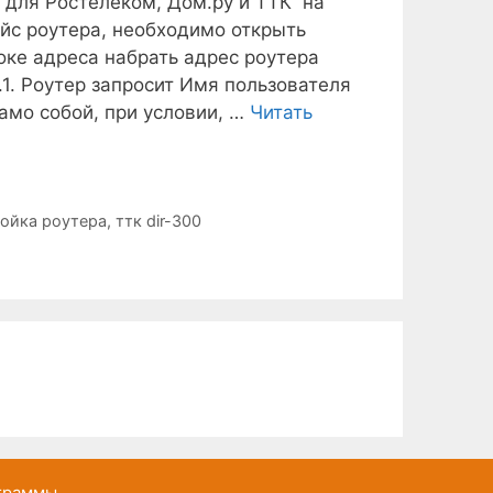
U для Ростелеком, Дом.ру и ТТК на
ейс роутера, необходимо открыть
роке адреса набрать адрес роутера
.0.1. Роутер запросит Имя пользователя
амо собой, при условии, …
Читать
ойка роутера
,
ттк dir-300
ограммы