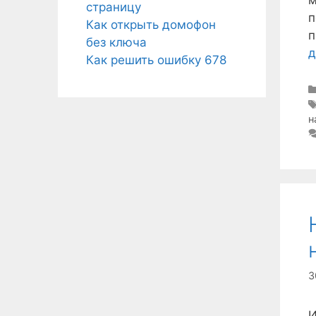
страницу
п
Как открыть домофон
п
без ключа
д
Как решить ошибку 678
н
3
И