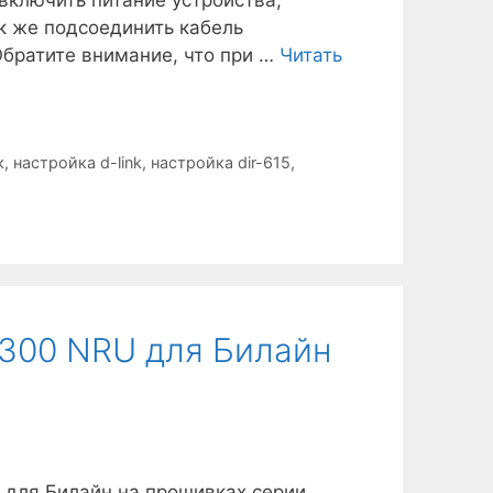
ак же подсоединить кабель
Обратите внимание, что при …
Читать
к
,
настройка d-link
,
настройка dir-615
,
-300 NRU для Билайн
U для Билайн на прошивках серии