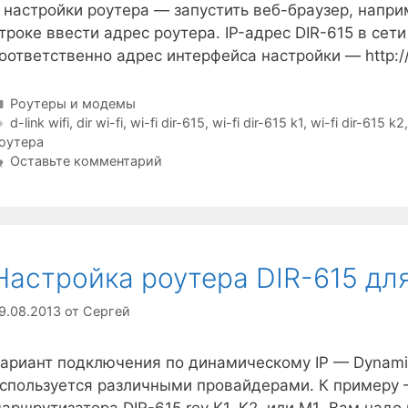
 настройки роутера — запустить веб-браузер, наприме
троке ввести адрес роутера. IP-адрес DIR-615 в сети
оответственно адрес интерфейса настройки — http://1
Рубрики
Роутеры и модемы
Метки
d-link wifi
,
dir wi-fi
,
wi-fi dir-615
,
wi-fi dir-615 k1
,
wi-fi dir-615 k2
оутера
Оставьте комментарий
Настройка роутера DIR-615 для
9.08.2013
от
Сергей
ариант подключения по динамическому IP — Dynami
спользуется различными провайдерами. К примеру 
аршрутизатора DIR-615 rev K1, K2 или M1 Вам надо 