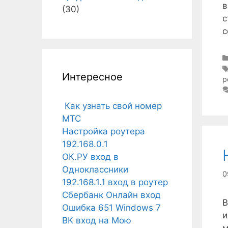
в
(30)
с
с
Интересное
р
Как узнать свой номер
МТС
Настройка роутера
192.168.0.1
ОК.РУ вход в
Одноклассники
0
192.168.1.1 вход в роутер
Сбербанк Онлайн вход
В
Ошибка 651 Windows 7
и
ВК вход на Мою
м