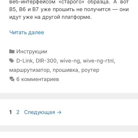
веб-интерфейсом «старого» образца. А вот
B5, B6 и B7 уже прошить не получится — они
идут уже на другой платформе.
Читать далее
Рубрики
Инструкции
Метки
D-Link
,
DIR-300
,
wive-ng
,
wive-ng-rtnl
,
маршрутизатор
,
прошивка
,
роутер
6 комментариев
Страница
Страница
1
2
Следующая
→