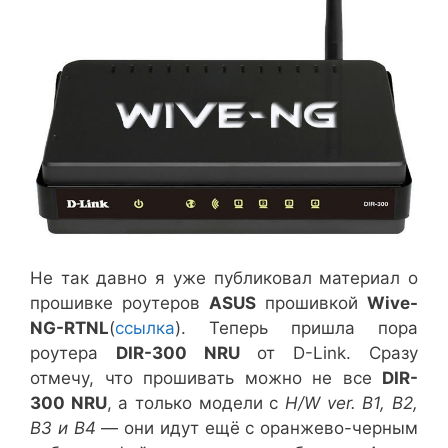
Не так давно я уже публиковал материал о
прошивке роутеров
ASUS
прошивкой
Wive-
NG-RTNL
(
ссылка
). Теперь пришла пора
роутера
DIR-300 NRU
от D-Link. Сразу
отмечу, что прошивать можно не все
DIR-
300 NRU
, а только модели с
H/W ver. B1, B2,
B3 и B4
— они идут ещё с оранжево-черным