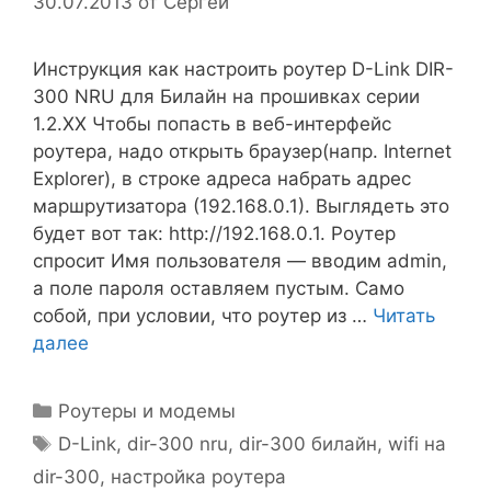
30.07.2013
от
Сергей
Инструкция как настроить роутер D-Link DIR-
300 NRU для Билайн на прошивках серии
1.2.ХХ Чтобы попасть в веб-интерфейс
роутера, надо открыть браузер(напр. Internet
Explorer), в строке адреса набрать адрес
маршрутизатора (192.168.0.1). Выглядеть это
будет вот так: http://192.168.0.1. Роутер
спросит Имя пользователя — вводим admin,
а поле пароля оставляем пустым. Само
собой, при условии, что роутер из …
Читать
далее
Рубрики
Роутеры и модемы
Метки
D-Link
,
dir-300 nru
,
dir-300 билайн
,
wifi на
dir-300
,
настройка роутера