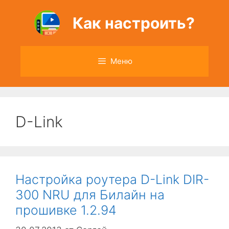
Перейти
к
Как настроить?
содержимому
Меню
D-Link
Настройка роутера D-Link DIR-
300 NRU для Билайн на
прошивке 1.2.94