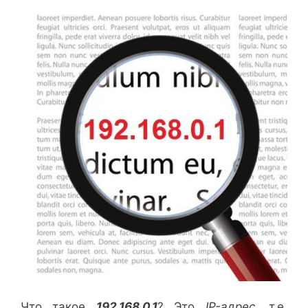
Что такое
192.168.0.1
? Это
IP-адрес
, т.е.