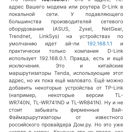
адрес Вашего модема или роутера D-Link в
локальной сети. У подавляющего
большинства производителей сетевого
оборудования (ASUS, Zyxel, NetGear,
Trendnet, LinkSys) на устройствах по
умолчанию идет ай-пи
192.168.1.1
и
практически только компания D-Link
использует 192.168.0.1. Правда, есть и ещё
исключения. Это и китайские
маршрутизаторы Tenda, использующие этот
адрес, но их пока ещё маловато. Ещё можно
добавить некоторые устройства от TP-Link
(например, некоторые версии TL-
WR740N, TL-WR741ND и TL-WR841N). Ну и не
стоит забывать фирменные Вай-
Файмаршрутизаторы от известного
российского провайдера Дом.ру. Но это уже