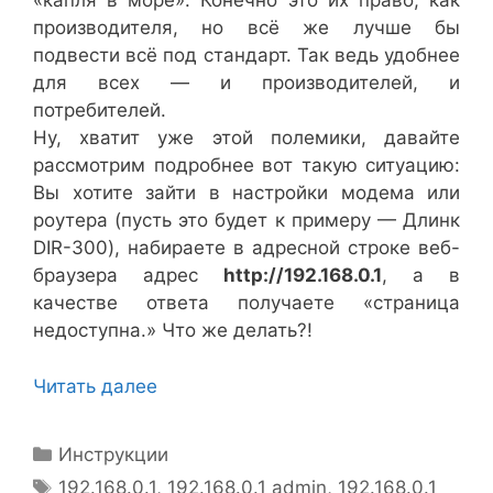
«капля в море». Конечно это их право, как
производителя, но всё же лучше бы
подвести всё под стандарт. Так ведь удобнее
для всех — и производителей, и
потребителей.
Ну, хватит уже этой полемики, давайте
рассмотрим подробнее вот такую ситуацию:
Вы хотите зайти в настройки модема или
роутера (пусть это будет к примеру — Длинк
DIR-300), набираете в адресной строке веб-
браузера адрес
http://192.168.0.1
, а в
качестве ответа получаете «страница
недоступна.» Что же делать?!
Читать далее
Рубрики
Инструкции
Метки
192.168.0.1
,
192.168.0.1 admin
,
192.168.0.1