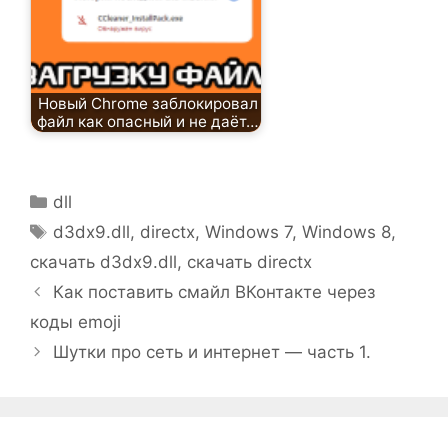
Новый Chrome заблокировал
файл как опасный и не даёт…
Рубрики
dll
Метки
d3dx9.dll
,
directx
,
Windows 7
,
Windows 8
,
скачать d3dx9.dll
,
скачать directx
Как поставить смайл ВКонтакте через
коды emoji
Шутки про сеть и интернет — часть 1.