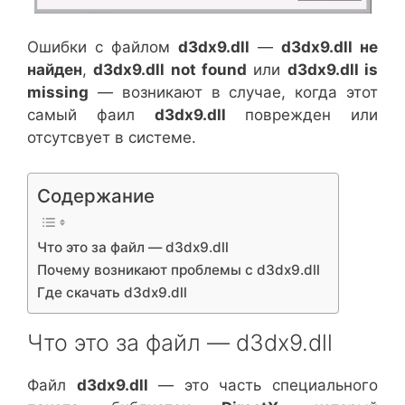
Ошибки с файлом
d3dx9.dll
—
d3dx9.dll не
найден
,
d3dx9.dll not found
или
d3dx9.dll is
missing
— возникают в случае, когда этот
самый фаил
d3dx9.dll
поврежден или
отсутсвует в системе.
Содержание
Что это за файл — d3dx9.dll
Почему возникают проблемы с d3dx9.dll
Где скачать d3dx9.dll
Что это за файл — d3dx9.dll
Файл
d3dx9.dll
— это часть специального