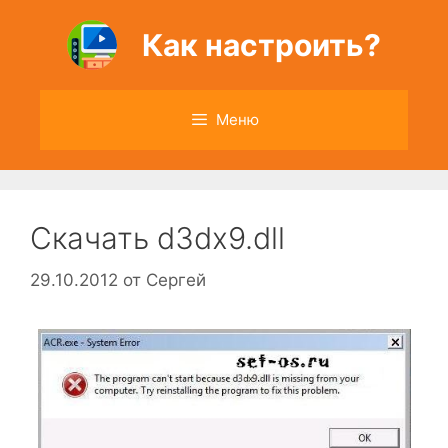
Перейти
к
Как настроить?
содержимому
Меню
Скачать d3dx9.dll
29.10.2012
от
Сергей