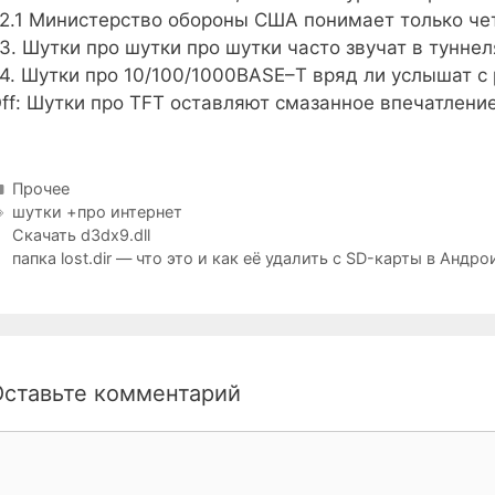
2.1 Министерство обороны США понимает только че
3. Шутки про шутки про шутки часто звучат в туннел
4. Шутки про 10/100/1000BASE–T вряд ли услышат с
ff: Шутки про TFT оставляют смазанное впечатлени
Рубрики
Прочее
Метки
шутки +про интернет
Скачать d3dx9.dll
папка lost.dir — что это и как её удалить с SD-карты в Андро
Оставьте комментарий
омментарий