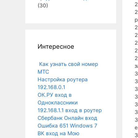
2
(30)
2
р
2
2
2
Интересное
2
2
Как узнать свой номер
з
МТС
3
Настройка роутера
3
192.168.0.1
3
ОК.РУ вход в
3
Одноклассники
3
192.168.1.1 вход в роутер
3
Сбербанк Онлайн вход
3
Ошибка 651 Windows 7
е
ВК вход на Мою
3