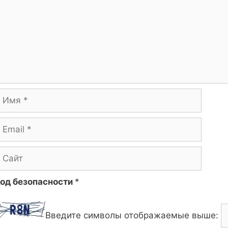
мя
mail
айт
од безопасности
*
Введите символы отображаемые выше: