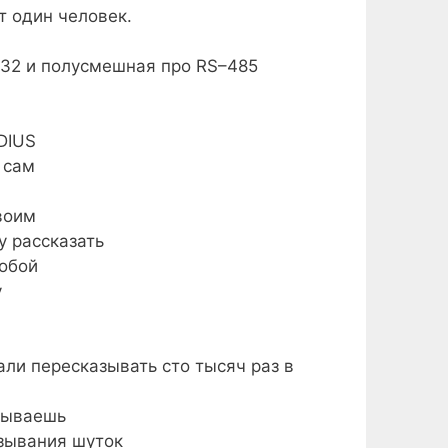
т один человек.
–232 и полусмешная про RS–485
DIUS
 сам
воим
у рассказать
обой
у
али пересказывать сто тысяч раз в
азываешь
азывания шуток