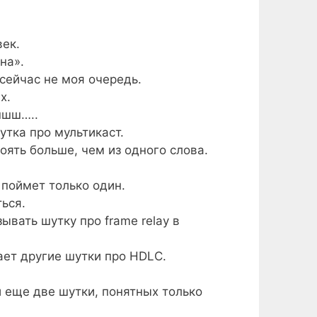
век.
на».
 сейчас не моя очередь.
х.
шшш…..
утка про мультикаст.
тоять больше, чем из одного слова.
 поймет только один.
ься.
зывать шутку про frame relay в
ает другие шутки про HDLC.
и еще две шутки, понятных только