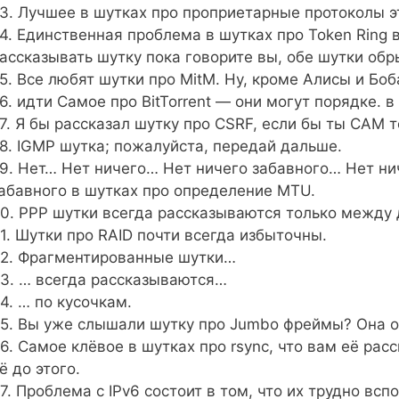
3. Лучшее в шутках про проприетарные протоколы 
4. Единственная проблема в шутках про Token Ring в
ассказывать шутку пока говорите вы, обе шутки об
5. Все любят шутки про MitM. Ну, кроме Алисы и Боба
6. идти Самое про BitTorrent — они могут порядке. 
7. Я бы рассказал шутку про CSRF, если бы ты САМ т
8. IGMP шутка; пожалуйста, передай дальше.
9. Нет… Нет ничего… Нет ничего забавного… Нет ни
абавного в шутках про определение MTU.
0. PPP шутки всегда рассказываются только между
1. Шутки про RAID почти всегда избыточны.
2. Фрагментированные шутки…
3. … всегда рассказываются…
4. … по кусочкам.
5. Вы уже слышали шутку про Jumbo фреймы? Она о
6. Самое клёвое в шутках про rsync, что вам её ра
ё до этого.
7. Проблема с IPv6 состоит в том, что их трудно всп