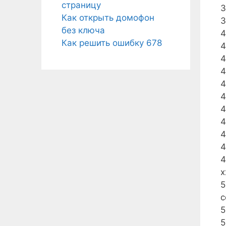
страницу
3
Как открыть домофон
3
без ключа
4
Как решить ошибку 678
4
4
4
4
4
4
4
4
4
4
x
5
с
5
5