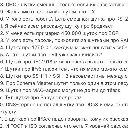
8. DHCP шутки смешны, только если их рассказывае
9. Жаль никто не помнит шутки про IPX
0. У кого есть кабель? Есть смешная шутка про RS
1. Я сейчас всем расскажу шутку про бродкаст
2. У меня есть примерно 450 000 шуток про BGP
3. У кого есть пароли, приходите за шутками про RA
4. Шутку про 127.0.0.1 каждым может пошутить себе
5. А что, шутки про IPv4 уже закончились?
6. Шутки про RFC1918 можно рассказывать только с
7. Шутки про IPv6 плохи тем, что их мало можно ком
8. Шутки про SSH–1 и SSH–2 несовместимы между с
9. Про Schema Master шутит только один в этом лес
9. Шутки про MAC–адрес могут не дойти до тёзок
x. Тут шутка про Banyan подросла
0. DNS–сервер не понял шутку про DDoS и ему её ст
екунду
1. В шутках про IPSec надо говорить, кому их расск
2. И ГОСТ и ISO согласны, что есть 7 уровней расск