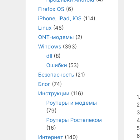
Firefox OS
(6)
iPhone, iPad, iOS
(114)
Linux
(46)
ONT-модемы
(2)
Windows
(393)
dll
(8)
Ошибки
(53)
Безопасность
(21)
Блог
(74)
Инструкции
(116)
1
Роутеры и модемы
2
(79)
3
Роутеры Ростелеком
4
(16)
5
6
Интернет
(140)