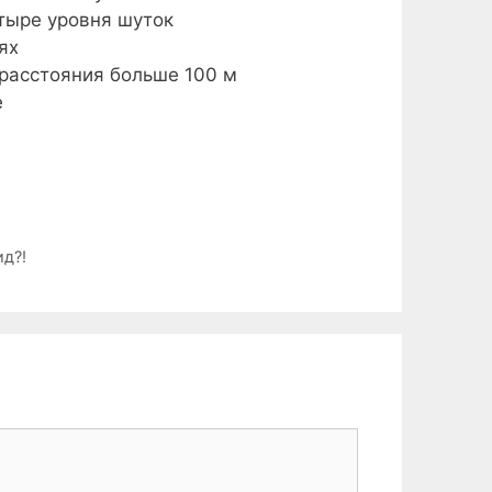
тыре уровня шуток
ях
 расстояния больше 100 м
е
ид?!