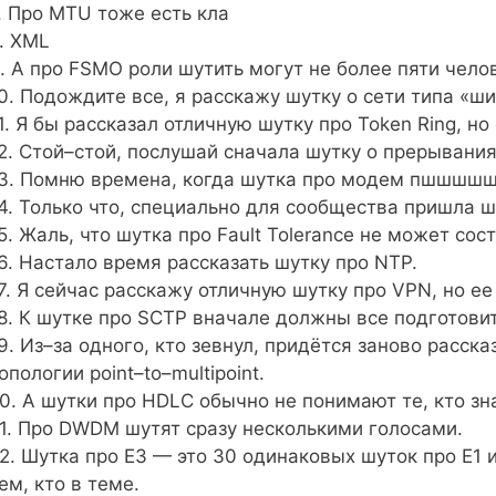
. Про MTU тоже есть кла
. XML
. А про FSMO роли шутить могут не более пяти чело
0. Подождите все, я расскажу шутку о сети типа «ши
1. Я бы рассказал отличную шутку про Token Ring, но
2. Стой–стой, послушай сначала шутку о прерывания
3. Помню времена, когда шутка про модем пшшшш
4. Только что, специально для сообщества пришла ш
5. Жаль, что шутка про Fault Tolerance не может сос
6. Настало время рассказать шутку про NTP.
7. Я сейчас расскажу отличную шутку про VPN, но ее
8. К шутке про SCTP вначале должны все подготовит
9. Из–за одного, кто зевнул, придётся заново расска
опологии point–to–multipoint.
0. А шутки про HDLC обычно не понимают те, кто зн
1. Про DWDM шутят сразу несколькими голосами.
2. Шутка про Е3 — это 30 одинаковых шуток про Е1 
ем, кто в теме.