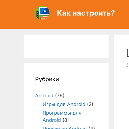
Перейти
к
Как настроить?
содержимому
3
Рубрики
Android
(76)
Игры для Android
(2)
Программы для
Android
(8)
Прошивки Android
(4)