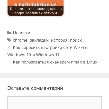
Как сделать перевод слов в
Google Таблицах легко и…
Рубрики
Новости
Метки
chrome
,
закладки
,
история
,
поиск
Как сбросить настройки сети Wi-Fi в
Windows 10 и Windows 11
Как пользоваться сканером nmap в Linux
Оставьте комментарий
Комментарий