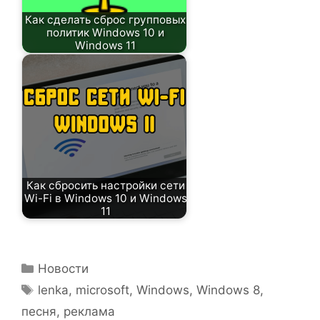
Как сделать сброс групповых
политик Windows 10 и
Windows 11
Как сбросить настройки сети
Wi-Fi в Windows 10 и Windows
11
Рубрики
Новости
Метки
lenka
,
microsoft
,
Windows
,
Windows 8
,
песня
,
реклама