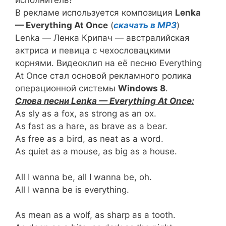
исполнитель?
В рекламе используется композиция
Lenka
— Everything At Once
(
скачать в MP3
)
Lenka — Ленка Крипач — австралийская
актриса и певица с чехословацкими
корнями. Видеоклип на её песню Everything
At Once стал основой рекламного ролика
операционной системы
Windows 8
.
Слова песни Lenka — Everything At Once:
As sly as a fox, as strong as an ox.
As fast as a hare, as brave as a bear.
As free as a bird, as neat as a word.
As quiet as a mouse, as big as a house.
All I wanna be, all I wanna be, oh.
All I wanna be is everything.
As mean as a wolf, as sharp as a tooth.