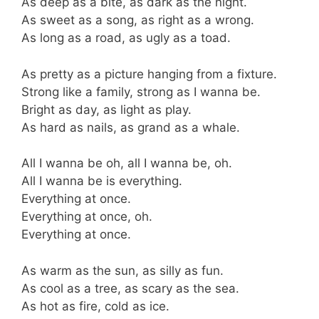
As deep as a bite, as dark as the night.
As sweet as a song, as right as a wrong.
As long as a road, as ugly as a toad.
As pretty as a picture hanging from a fixture.
Strong like a family, strong as I wanna be.
Bright as day, as light as play.
As hard as nails, as grand as a whale.
All I wanna be oh, all I wanna be, oh.
All I wanna be is everything.
Everything at once.
Everything at once, oh.
Everything at once.
As warm as the sun, as silly as fun.
As cool as a tree, as scary as the sea.
As hot as fire, cold as ice.