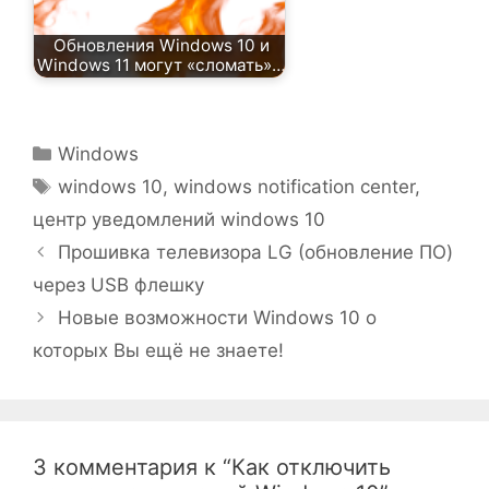
Обновления Windows 10 и
Windows 11 могут «сломать»…
Рубрики
Windows
Метки
windows 10
,
windows notification center
,
центр уведомлений windows 10
Прошивка телевизора LG (обновление ПО)
через USB флешку
Новые возможности Windows 10 о
которых Вы ещё не знаете!
3 комментария к “Как отключить