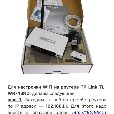
Для
настроики WiFi на роутере TP-Link
TL-
WR743ND
, делаем следующее:
шаг 1.
Заходим в веб-интерфейс роутера
по IP-адресу —
192.168.1.1
. Для этого надо
ввести в браузере адрес
http://192.168.1.1