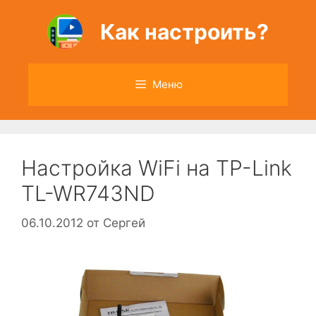
Перейти
к
Как настроить?
содержимому
Меню
Настройка WiFi на TP-Link
TL-WR743ND
06.10.2012
от
Сергей