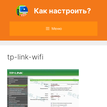
Перейти
к
Как настроить?
содержимому
Меню
tp-link-wifi