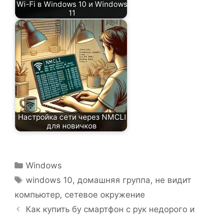
Wi-Fi в Windows 10 и Windows
11
Настройка сети через NMCLI
для новичков
Рубрики
Windows
Метки
windows 10
,
домашняя группа
,
не видит
компьютер
,
сетевое окружение
Как купить бу смартфон с рук недорого и