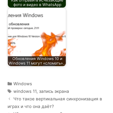
Как отправить исчезающие
фото и видео в WhatsApp
Обновления Windows 10 и
Windows 11 могут «сломать»…
Рубрики
Windows
Метки
windows 11
,
запись экрана
Что такое вертикальная синхронизация в
играх и что она даёт?