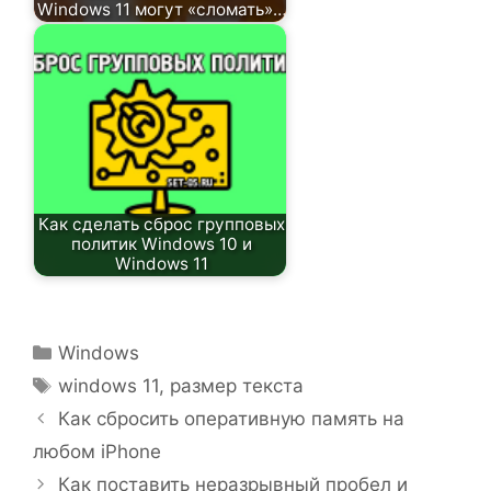
Windows 11 могут «сломать»…
Как сделать сброс групповых
политик Windows 10 и
Windows 11
Рубрики
Windows
Метки
windows 11
,
размер текста
Как сбросить оперативную память на
любом iPhone
Как поставить неразрывный пробел и