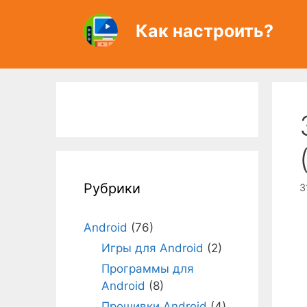
Перейти
к
Как настроить?
содержимому
Рубрики
3
Android
(76)
Игры для Android
(2)
Программы для
Android
(8)
Прошивки Android
(4)