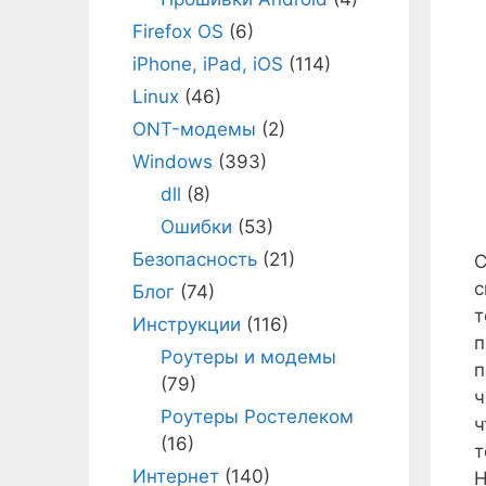
Firefox OS
(6)
iPhone, iPad, iOS
(114)
Linux
(46)
ONT-модемы
(2)
Windows
(393)
dll
(8)
Ошибки
(53)
Безопасность
(21)
С
с
Блог
(74)
т
Инструкции
(116)
п
Роутеры и модемы
п
(79)
ч
Роутеры Ростелеком
ч
(16)
т
Интернет
(140)
Н