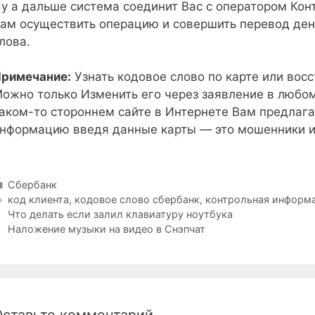
у а дальше система соединит Вас с оператором Кон
ам осуществить операцию и совершить перевод ден
лова.
римечание:
Узнать кодовое слово по карте или восс
ожно только Изменить его через заявление в любом
аком-то стороннем сайте в Интернете Вам предлаг
нформацию введя данные карты — это мошенники и 
Рубрики
Сбербанк
Метки
код клиента
,
кодовое слово сбербанк
,
контрольная информ
Что делать если залил клавиатуру ноутбука
Наложение музыки на видео в Снэпчат
Оставьте комментарий