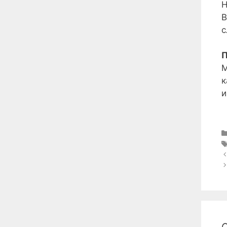
Н
В
с
П
М
к
и