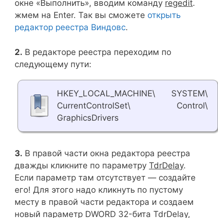
окне «Выполнить», вводим команду
regedit
.
жмем на Enter. Так вы сможете
открыть
редактор реестра Виндовс
.
2.
В редакторе реестра переходим по
следующему пути:
HKEY_LOCAL_MACHINE\ SYSTEM\
CurrentControlSet\ Control\
GraphicsDrivers
3.
В правой части окна редактора реестра
дважды кликните по параметру
TdrDelay
.
Если параметр там отсутствует — создайте
его! Для этого надо кликнуть по пустому
месту в правой части редактора и создаем
новый параметр DWORD 32-бита TdrDelay,