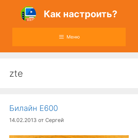
Перейти
к
Как настроить?
содержимому
Меню
zte
Билайн E600
14.02.2013
от
Сергей