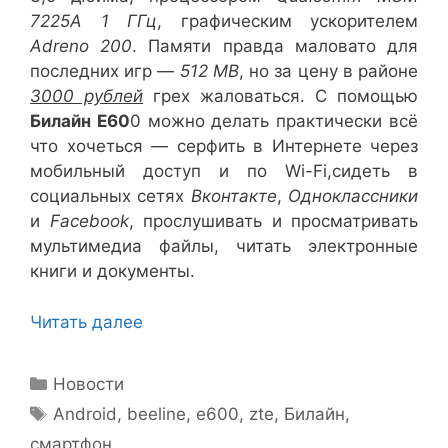
7225A 1 ГГц
, графическим ускорителем
Adreno 200
. Памяти правда маловато для
последних игр —
512 MB
, но за цену в районе
3000 рублей
грех жаловаться. С помощью
Билайн E60
0 можно делать практически всё
что хочеться — серфить в Интернете через
мобильный доступ и по Wi-Fi,сидеть в
социальных сетях
Вконтакте
,
Одноклассники
и
Facebook
, прослушивать и просматривать
мультимедиа файлы, читать электронные
книги и документы.
Читать далее
Рубрики
Новости
Метки
Android
,
beeline
,
e600
,
zte
,
Билайн
,
смартфон