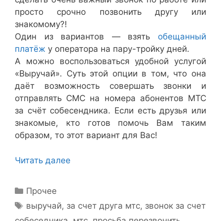
просто срочно позвонить другу или
знакомому?!
Один из вариантов — взять
обещанный
платёж
у оператора на пару-тройку дней.
А можно воспользоваться удобной услугой
«Выручай». Суть этой опции в том, что она
даёт возможность совершать звонки и
отправлять СМС на номера абонентов МТС
за счёт собесендника. Если есть друзья или
знакомые, кто готов помочь Вам таким
образом, то этот вариант для Вас!
Читать далее
Рубрики
Прочее
Метки
выручай
,
за счет друга мтс
,
звонок за счет
собеседника
,
мтс
,
просьба перезвонить