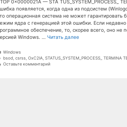
TOP 0x0000021А — STA TUS_SYSTEM_PROCESS_ TERM
шибка появляется, когда одна из подсистем (Winlo
то операционная система не может гарантировать б
ежим ядра с генерацией этой ошибки. Если недавно
рограммное обеспечение, то, скорее всего, оно не
ерсией Windows. …
Читать далее
Рубрики
Windows
Метки
bsod
,
csrss
,
OxC2lA
,
STATUS_SYSTEM_PROCESS_ TERMINA T
Оставьте комментарий