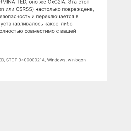
INA TED, оно же OxC2lA. Эта стоп-
gon или CSRSS) настолько повреждена,
езопасность и переключается в
 устанавливалось какое-либо
 полностью совместимо с вашей
ED
,
STOP 0x0000021A
,
Windows
,
winlogon