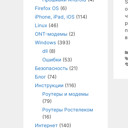
S
Firefox OS
(6)
о
ч
iPhone, iPad, iOS
(114)
р
Linux
(46)
п
ONT-модемы
(2)
в
Windows
(393)
dll
(8)
Ошибки
(53)
Безопасность
(21)
Блог
(74)
Инструкции
(116)
Роутеры и модемы
(79)
Роутеры Ростелеком
(16)
Интернет
(140)