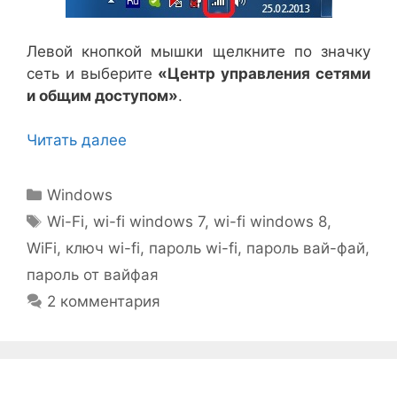
Левой кнопкой мышки щелкните по значку
сеть и выберите
«Центр управления сетями
и общим доступом»
.
Читать далее
Рубрики
Windows
Метки
Wi-Fi
,
wi-fi windows 7
,
wi-fi windows 8
,
WiFi
,
ключ wi-fi
,
пароль wi-fi
,
пароль вай-фай
,
пароль от вайфая
2 комментария