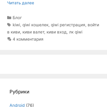
Читать далее
Рубрики
Блог
Метки
kiwi
,
qiwi кошелек
,
qiwi регистрация
,
войти
в киви
,
киви валет
,
киви вход
,
лк qiwi
4 комментария
Рубрики
Android
(76)