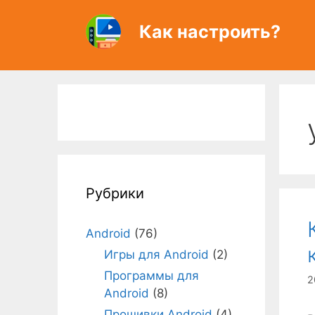
Перейти
к
Как настроить?
содержимому
Рубрики
Android
(76)
Игры для Android
(2)
Программы для
2
Android
(8)
Прошивки Android
(4)