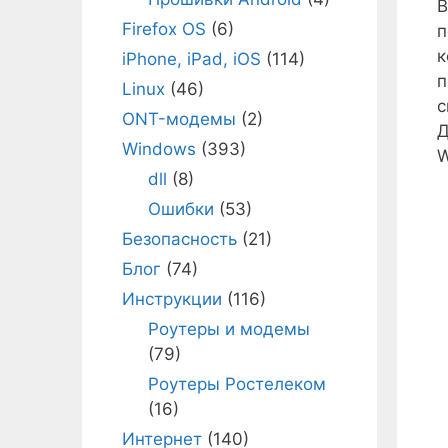
В
Firefox OS
(6)
п
к
iPhone, iPad, iOS
(114)
п
Linux
(46)
с
ONT-модемы
(2)
Д
Windows
(393)
W
dll
(8)
Ошибки
(53)
Безопасность
(21)
Блог
(74)
Инструкции
(116)
Роутеры и модемы
(79)
Роутеры Ростелеком
(16)
Интернет
(140)