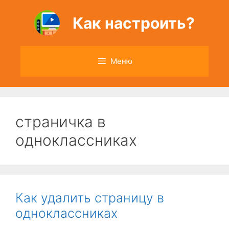
Перейти
к
Как настроить?
содержимому
Меню
страничка в
одноклассниках
Как удалить страницу в
одноклассниках