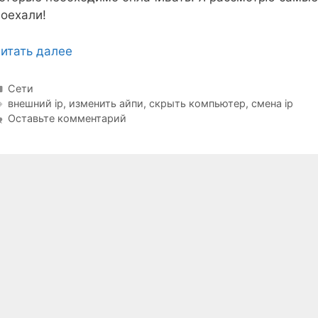
оехали!
итать далее
Рубрики
Сети
Метки
внешний ip
,
изменить айпи
,
скрыть компьютер
,
смена ip
Оставьте комментарий