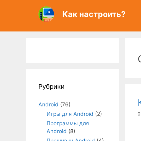
Перейти
к
Как настроить?
содержимому
Рубрики
Android
(76)
Игры для Android
(2)
0
Программы для
Android
(8)
Прошивки Android
(4)