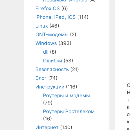
Firefox OS
(6)
iPhone, iPad, iOS
(114)
Linux
(46)
ONT-модемы
(2)
Windows
(393)
dll
(8)
Ошибки
(53)
Безопасность
(21)
Блог
(74)
С
Инструкции
(116)
Н
Роутеры и модемы
т
(79)
к
Роутеры Ростелеком
о
(16)
к
Интернет
(140)
к