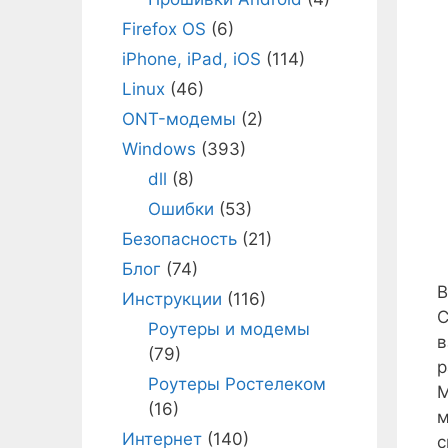
Firefox OS
(6)
iPhone, iPad, iOS
(114)
Linux
(46)
ONT-модемы
(2)
Windows
(393)
dll
(8)
Ошибки
(53)
Безопасность
(21)
Блог
(74)
В
Инструкции
(116)
С
Роутеры и модемы
в
(79)
р
Роутеры Ростелеком
М
(16)
м
Интернет
(140)
с