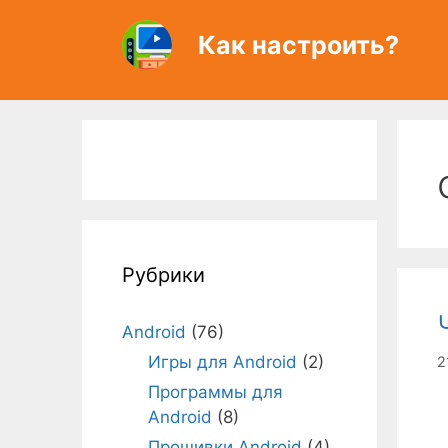
Перейти
к
Как настроить?
содержимому
Рубрики
Android
(76)
Игры для Android
(2)
2
Программы для
Android
(8)
Прошивки Android
(4)