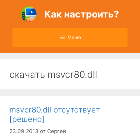
Перейти
к
Как настроить?
содержимому
Меню
скачать msvcr80.dll
msvcr80.dll отсутствует
[решено]
23.09.2013
от
Сергей