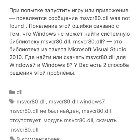
При попытке запустить игру или приложение
— появляется сообщение msvcr80.dll was not
found . Появление этой ошибки связано с
тем, что Windows не может найти системную
библиотеку msvcr80.dll. msvcr80.dll? — это
библиотека из пакета Microsoft Visual Studio
2010. Где найти или скачать msvcr80.dll для
Windows7 и Windows 8? У Вас есть 2 способа
решения этой проблемы.
Рубрики
dll
Метки
msvcr80.dll
,
msvcr80.dll windows7
,
msvcr80.dll не был найден
,
msvcr80.dll
отсутствует
,
модуль msvcr80.dll
,
скачать
msvcr80.dll
9 комментариев