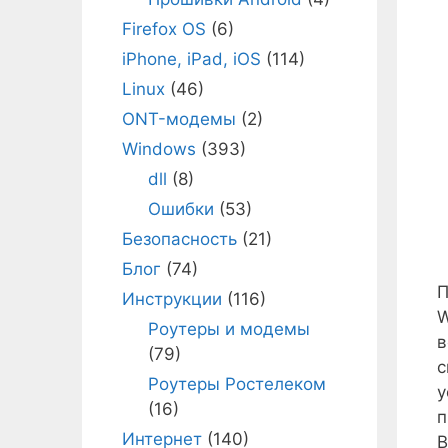
Firefox OS
(6)
iPhone, iPad, iOS
(114)
Linux
(46)
ONT-модемы
(2)
Windows
(393)
dll
(8)
Ошибки
(53)
Безопасность
(21)
Блог
(74)
П
Инструкции
(116)
W
Роутеры и модемы
в
(79)
с
Роутеры Ростелеком
у
(16)
п
Интернет
(140)
В