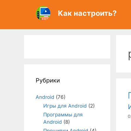
Перейти
к
Как настроить?
содержимому
Рубрики
Android
(76)
Игры для Android
(2)
Программы для
0
Android
(8)
Прошивки Android
(4)