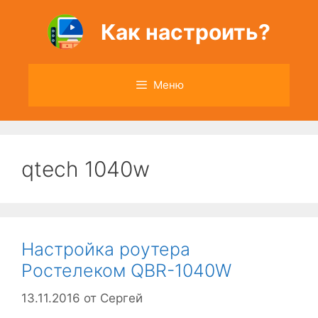
Перейти
к
Как настроить?
содержимому
Меню
qtech 1040w
Настройка роутера
Ростелеком QBR-1040W
13.11.2016
от
Сергей