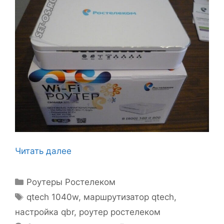
Читать далее
Рубрики
Роутеры Ростелеком
Метки
qtech 1040w
,
маршрутизатор qtech
,
настройка qbr
,
роутер ростелеком