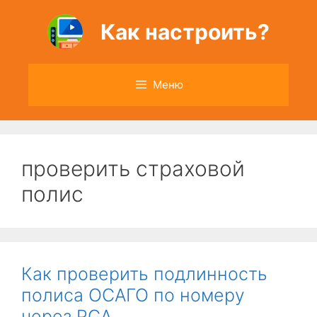
Перейти
к
Как настроить?
содержимому
Меню
проверить страховой
полис
Как проверить подлинность
полиса ОСАГО по номеру
через РСА