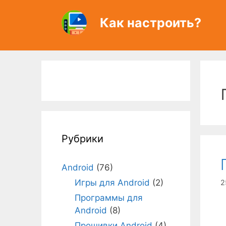
Перейти
к
Как настроить?
содержимому
Рубрики
Android
(76)
Игры для Android
(2)
2
Программы для
Android
(8)
Прошивки Android
(4)