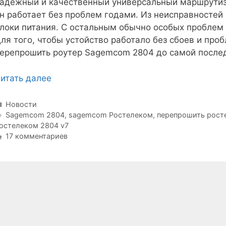
адёжный и качественный универсальный маршрутиз
н работает без проблем годами. Из неисправносте
локи питания. С остальным обычно особых проблем 
ля того, чтобы устойство работало без сбоев и про
ерепрошить роутер Sagemcom 2804 до самой послед
итать далее
Рубрики
Новости
Метки
Sagemcom 2804
,
sagemcom Ростелеком
,
перепрошить рост
остелеком 2804 v7
17 комментариев