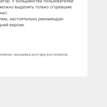
атор. У большинства пользователей
й можно выделить только сгоревшие
нет.
блем, настоятельно рекомендую
ней версии.
елеком
,
прошивка роутера ростелеком
,