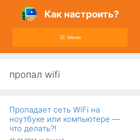
Перейти
к
Как настроить?
содержимому
Меню
пропал wifi
Пропадает сеть WiFi на
ноутбуке или компьютере —
что делать?!