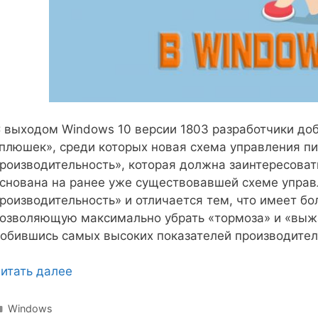
 выходом Windows 10 версии 1803 разработчики до
плюшек», среди которых новая схема управления п
роизводительность», которая должна заинтересоват
снована на ранее уже существовавшей схеме упра
роизводительность» и отличается тем, что имеет б
озволяющую максимально убрать «тормоза» и «выжа
обившись самых высоких показателей производител
итать далее
Рубрики
Windows