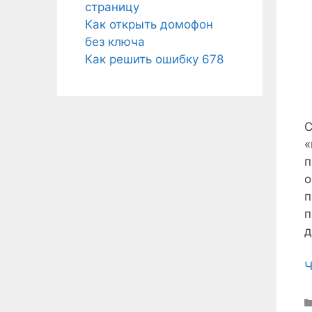
страницу
Как открыть домофон
без ключа
Как решить ошибку 678
С
«
п
о
п
п
д
Ч