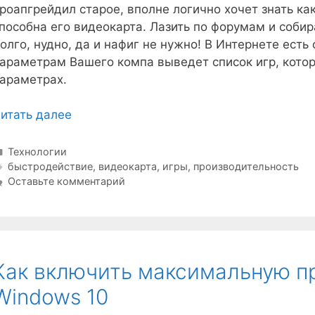
роапгрейдил старое, вполне логично хочет знать ка
пособна его видеокарта. Лазить по форумам и соби
олго, нудно, да и нафиг не нужно! В Интернете есть
араметрам Вашего компа выведет список игр, котор
араметрах.
итать далее
Рубрики
Технологии
Метки
быстродействие
,
видеокарта
,
игры
,
производительность
Оставьте комментарий
Как включить максимальную п
Windows 10