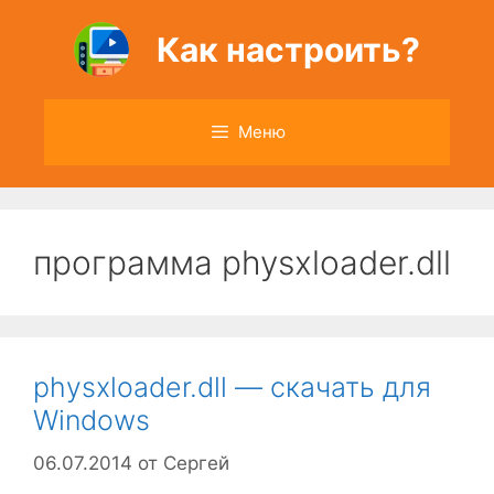
Перейти
к
Как настроить?
содержимому
Меню
программа physxloader.dll
physxloader.dll — скачать для
Windows
06.07.2014
от
Сергей