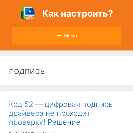
Перейти
к
Как настроить?
содержимому
Меню
подпись
Код 52 — цифровая подпись
драйвера не проходит
проверку! Решение